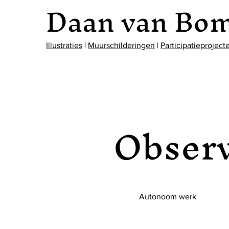
Daan van Bo
Illustraties
|
Muurschilderingen
|
Participatieproject
Observ
Autonoom werk