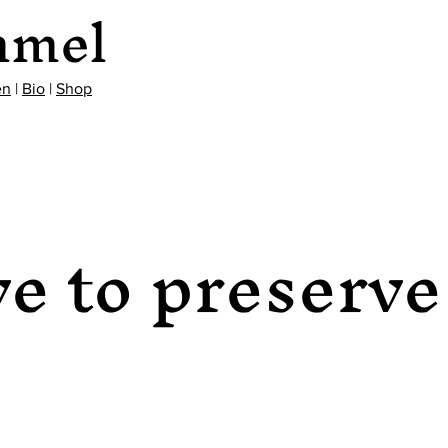
mmel
en
|
Bio
|
Shop
e to preserve